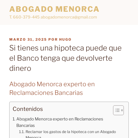
Saltar
ABOGADO MENORCA
al
T. 660-379-445 abogadomenorca@gmail.com
contenido
PUBLICADO
MARZO 31, 2025
POR
HUGO
EL
Si tienes una hipoteca puede que
el Banco tenga que devolverte
dinero
Abogado Menorca experto en
Reclamaciones Bancarias
Contenidos
Abogado Menorca experto en Reclamaciones
Bancarias
Reclamar los gastos de la hipoteca con un Abogado
Menorca