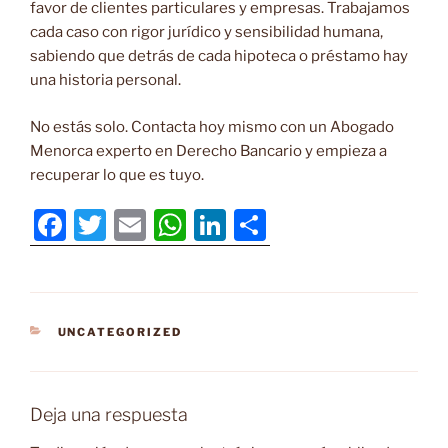
favor de clientes particulares y empresas. Trabajamos
cada caso con rigor jurídico y sensibilidad humana,
sabiendo que detrás de cada hipoteca o préstamo hay
una historia personal.
No estás solo. Contacta hoy mismo con un Abogado
Menorca experto en Derecho Bancario y empieza a
recuperar lo que es tuyo.
F
T
E
W
Li
C
a
w
m
h
n
o
c
itt
ai
at
k
m
e
er
l
s
e
p
CATEGORÍAS
UNCATEGORIZED
b
A
dI
ar
o
p
n
tir
o
p
Deja una respuesta