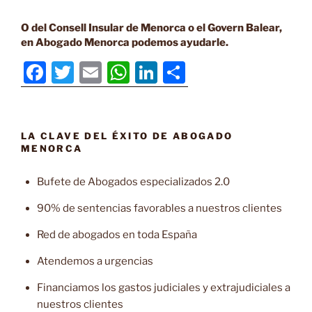
O del Consell Insular de Menorca o el Govern Balear,
en Abogado Menorca podemos ayudarle.
F
T
E
W
Li
C
a
w
m
h
n
o
c
itt
ai
at
k
m
e
er
l
s
e
p
LA CLAVE DEL ÉXITO DE ABOGADO
MENORCA
b
A
dI
ar
o
p
n
tir
Bufete de Abogados especializados 2.0
o
p
90% de sentencias favorables a nuestros clientes
k
Red de abogados en toda España
Atendemos a urgencias
Financiamos los gastos judiciales y extrajudiciales a
nuestros clientes