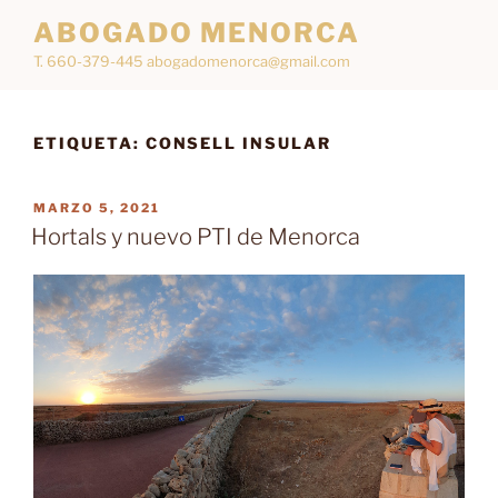
Saltar
ABOGADO MENORCA
al
T. 660-379-445 abogadomenorca@gmail.com
contenido
ETIQUETA:
CONSELL INSULAR
PUBLICADO
MARZO 5, 2021
EL
Hortals y nuevo PTI de Menorca