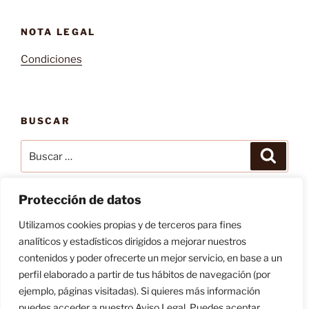
NOTA LEGAL
Condiciones
BUSCAR
Buscar
Buscar
por:
Protección de datos
Utilizamos cookies propias y de terceros para fines
Yelp
Facebook
Twitter
Instagram
Correo
analíticos y estadísticos dirigidos a mejorar nuestros
electrónico
contenidos y poder ofrecerte un mejor servicio, en base a un
perfil elaborado a partir de tus hábitos de navegación (por
Nota legal
Funciona gracias a WordPress
ejemplo, páginas visitadas). Si quieres más información
puedes acceder a nuestro Aviso Legal. Puedes aceptar