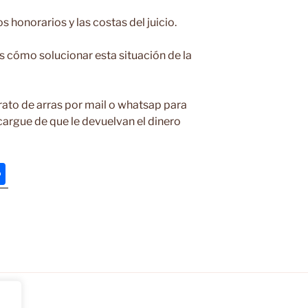
honorarios y las costas del juicio.
ómo solucionar esta situación de la
rato de arras por mail o whatsap para
argue de que le devuelvan el dinero
C
o
m
p
ar
tir