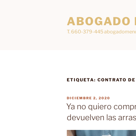
Saltar
al
ABOGADO
contenido
T. 660-379-445 abogadomen
ETIQUETA:
CONTRATO DE
PUBLICADO
DICIEMBRE 2, 2020
EL
Ya no quiero compr
devuelven las arra