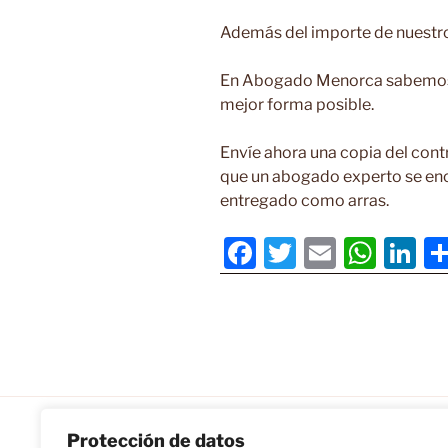
Además del importe de nuestros 
En Abogado Menorca sabemos c
mejor forma posible.
Envíe ahora una copia del cont
que un abogado experto se enc
entregado como arras.
F
T
E
W
Li
a
w
m
h
n
c
itt
ai
at
k
e
er
l
s
e
b
A
dI
o
p
n
o
p
Protección de datos