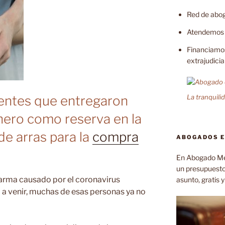
Red de abo
Atendemos 
Financiamos 
extrajudicia
ientes que entregaron
La tranquili
nero como reserva en la
de arras para la
compra
ABOGADOS E
En Abogado Me
un presupuesto 
larma causado por el coronavirus
asunto, gratis 
va a venir, muchas de esas personas ya no