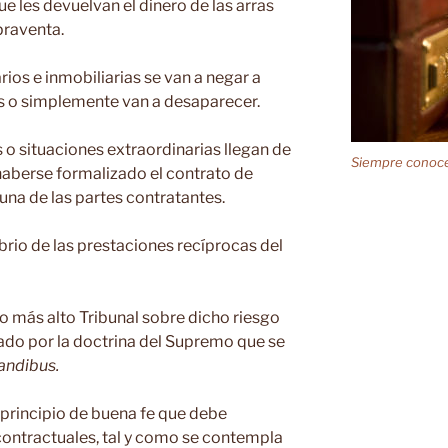
ue les devuelvan el dinero de las arras
praventa.
os e inmobiliarias se van a negar a
ras o simplemente van a desaparecer.
o situaciones extraordinarias llegan de
Siempre conoce
 haberse formalizado el contrato de
una de las partes contratantes.
rio de las prestaciones recíprocas del
ro más alto Tribunal sobre dicho riesgo
ado por la doctrina del Supremo que se
tandibus.
l principio de buena fe que debe
 contractuales, tal y como se contempla